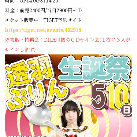
時間：OP14:00/ST14:20
料金：前売2400円/当日2900円+1D
チケット販売中：TIGET予約サイト
https://tiget.net/events/482918
※物販・特典会：DILAⅢ初のＣＤサイン会(１枚に３人が
サインします)