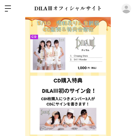
ロ
DILAⅢオフィシャルサイト