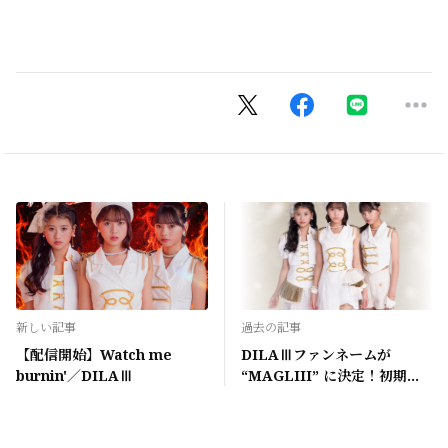
新しい記事
過去の記事
【配信開始】Watch me
DILAⅢファンネームが
burnin'／DILAⅢ
“MAGLIII” に決定！初期メ
ンバー募集キャンペーンのお
知らせ